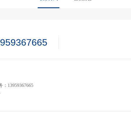
3959367665
13959367665
号