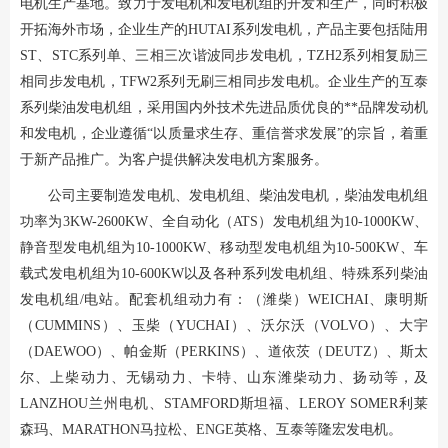
电机生产基地。致力于发电机和发电机组的开发和生产，同时积极
开拓海外市场，企业生产的HUTAI系列发电机，产品主要包括陆用
ST、STC系列单、三相三次谐波同步发电机，TZH2系列相复励三
相同步发电机，TFW2系列无刷三相同步发电机。企业生产的互泰
系列柴油发电机组，采用国内外技术先进品质优良的**品牌发动机
和发电机，企业遵循“以质量求生存、重信誉求发展”的宗旨，着重
于新产品推广。为客户提供解决发电机方案服务。
公司主要制造发电机、发电机组、柴油发电机，柴油发电机组
功率为3KW-2600KW、全自动化（ATS）发电机组为10-1000KW、
静音型发电机组为10-1000KW、移动型发电机组为10-500KW、车
载式发电机组为10-600KW以及各种系列发电机组、特殊系列柴油
发电机组/电站。配套机组动力有：（潍柴）WEICHAI、康明斯
（CUMMINS）、玉柴（YUCHAI）、沃尔沃（VOLVO）、大宇
（DAEWOO）、帕金斯（PERKINS）、道依茨（DEUTZ）、斯太
尔、上柴动力、无锡动力、卡特、山东潍柴动力、扬动等，及
LANZHOU兰州电机、STAMFORD斯坦福、LEROY SOMER利莱
森玛、MARATHON马拉松、ENGE英格、互泰等隆宏发电机。