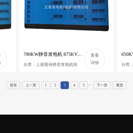
700KW静音发电机 875KVA上柴动力柴油发电机组 互泰发电机 SC33W1150D2
看
查看
情
详情
分类：上柴股份静音发电机组
分类
首页
上一页
1
2
3
4
5
···
下一页
尾页