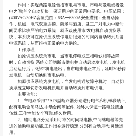
作用：实现两路电源包括市电与市电、市电与发电或者发
电之间)的全自动切换，保证用户的正常用电要求。电压范围：
(400VAC/50HZ容量范围：63A一6300A安全措施：全自动操
作，机械、电气双重连锁。商场与酒店、及工厂对电力中断时
间要求比较严的电力系统，就应该使用市/发电机自动切换系
统，本系统可在原供应系统停电后很短的时间内自动转到后备
电源系统，从而维持正常的电力供给。
工作原理
如原供应系统为市电，当市电停电或三相电缺相等故障
时，自动切换 系统立即切断市供电并自动启动发电机，发电机
启动运行后，3秒钟将电送出，当市电来电正常后，延时30秒停
发电机，自动切换到市电供电。
如原供应系统为发电机，当发电机遇故障停机时，自动切
换系统立即切断发电机供电并自动转换到市电供电。
主要功能：
1、主电路采用**ATS型断路器分别进行电气和机械联锁上,
配有电动合闸马达,手动合闸等配件. 始终只保证一路电源接通
负载,工作性能安全可靠,经久耐用。
2、辅助电路分别采用可靠的时间继电器,中间继电器等先
进的辅助电路功能,工作指令运行稳定.分别有自动,手动灵活运
用。